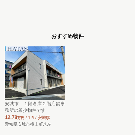
おすすめ物件
安城市 １階倉庫２階店舗事
務所の希少物件です
12.78
/
1
/
安城駅
万円
R
愛知県安城市横山町八左