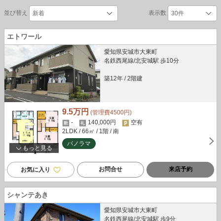
並び替え
表示数
エトワール
愛知県安城市大東町
名鉄西尾線/北安城駅 歩10分
築12年
/
2階建
9.5万円
(管理費4500円)
-
140,000円
空有
2LDK
/ 66㎡
/ 1階
/ 南
パノラマ
もっと見る
お問合せ
来店予約
お気に入り
シャンテあき
愛知県安城市大東町
名鉄西尾線/北安城駅 歩9分