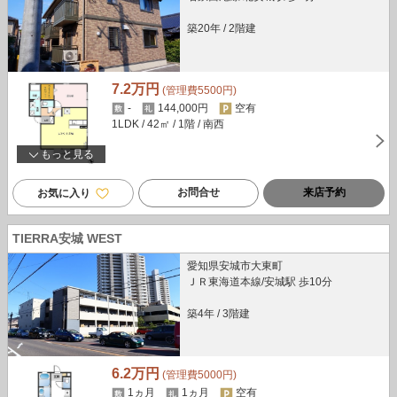
築20年
/
2階建
7.2万円
(管理費5500円)
-
144,000円
空有
1LDK
/ 42㎡
/ 1階
/ 南西
もっと見る
お問合せ
来店予約
お気に入り
TIERRA安城 WEST
愛知県安城市大東町
ＪＲ東海道本線/安城駅 歩10分
築4年
/
3階建
6.2万円
(管理費5000円)
1ヵ月
1ヵ月
空有