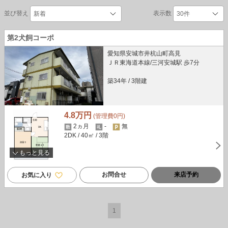
並び替え
表示数
第2犬飼コーポ
愛知県安城市井杭山町高見
ＪＲ東海道本線/三河安城駅 歩7分
築34年
/
3階建
4.8万円
(管理費0円)
2ヵ月
-
無
2DK
/ 40㎡
/ 3階
もっと見る
お問合せ
来店予約
お気に入り
1