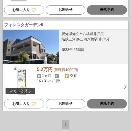
お問合せ
来店予約
お気に入り
フォレスタガーデンII
愛知県知立市八橋町井戸尻
名鉄三河線/三河八橋駅 歩12分
築22年
/
2階建
5.2万円
(管理費4000円)
1ヵ月
-
空有
1K
/ 31㎡
/ 1階
もっと見る
お問合せ
来店予約
お気に入り
1