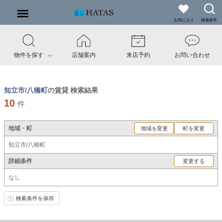
お気に入り
検索条件
物件を探す
店舗案内
来店予約
お問い合わせ
知立市/八橋町
の賃貸 検索結果
10
件
地域・町
地域を変更
町を変更
知立市/八橋町
詳細条件
変更する
なし
検索条件を保存