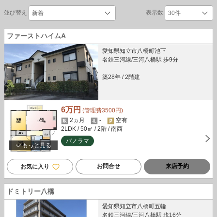
並び替え
表示数
ファーストハイムA
愛知県知立市八橋町池下
名鉄三河線/三河八橋駅 歩9分
築28年
/
2階建
6万円
(管理費3500円)
2ヵ月
-
空有
2LDK
/ 50㎡
/ 2階
/ 南西
パノラマ
もっと見る
お問合せ
来店予約
お気に入り
ドミトリー八橋
愛知県知立市八橋町五輪
名鉄三河線/三河八橋駅 歩16分