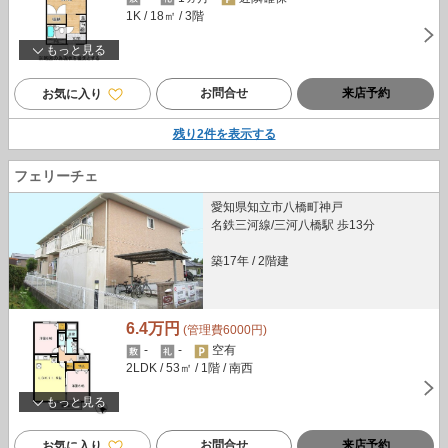
1K
/ 18㎡
/ 3階
もっと見る
お問合せ
来店予約
お気に入り
残り
2
件を表示する
フェリーチェ
愛知県知立市八橋町神戸
名鉄三河線/三河八橋駅 歩13分
築17年
/
2階建
6.4万円
(管理費6000円)
-
-
空有
2LDK
/ 53㎡
/ 1階
/ 南西
もっと見る
お問合せ
来店予約
お気に入り