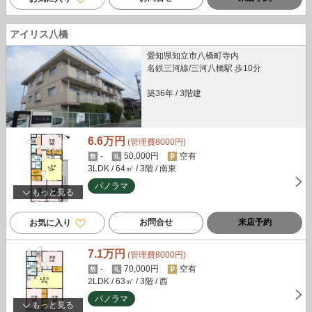
アイリス八橋
愛知県知立市八橋町寺内
名鉄三河線/三河八橋駅 歩10分
築36年
/
3階建
6.6万円
(管理費8000円)
-
50,000円
空有
3LDK
/ 64㎡
/ 3階
/ 南東
パノラマ
もっと見る
お問合せ
来店予約
お気に入り
7.1万円
(管理費8000円)
-
70,000円
空有
2LDK
/ 63㎡
/ 3階
/ 西
パノラマ
もっと見る