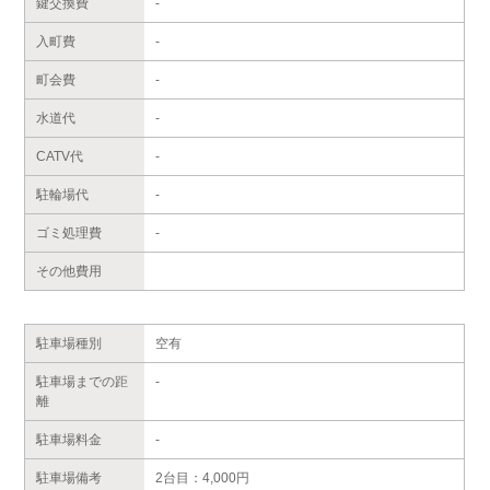
鍵交換費
-
入町費
-
町会費
-
水道代
-
CATV代
-
駐輪場代
-
ゴミ処理費
-
その他費用
駐車場種別
空有
駐車場までの距
-
離
駐車場料金
-
駐車場備考
2台目：4,000円