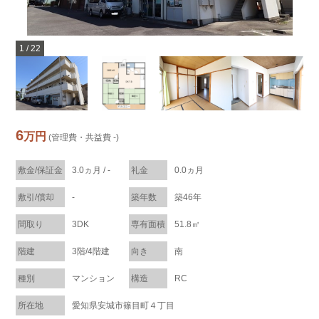
1
/
22
6
万円
(管理費・共益費 -)
敷金/保証金
3.0ヵ月 / -
礼金
0.0ヵ月
敷引/償却
-
築年数
築46年
間取り
3DK
専有面積
51.8㎡
階建
3階/4階建
向き
南
種別
マンション
構造
RC
所在地
愛知県安城市篠目町４丁目