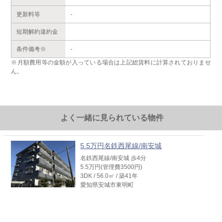
更新料等
-
短期解約違約金
条件備考※
-
※月額費用等の金額が入っている場合は上記総賃料に計算されておりませ
ん。
よく一緒に見られている物件
5.5万円名鉄西尾線/南安城
名鉄西尾線/南安城 歩4分
5.5万円(管理費3500円)
3DK / 56.0㎡ / 築41年
愛知県安城市東明町