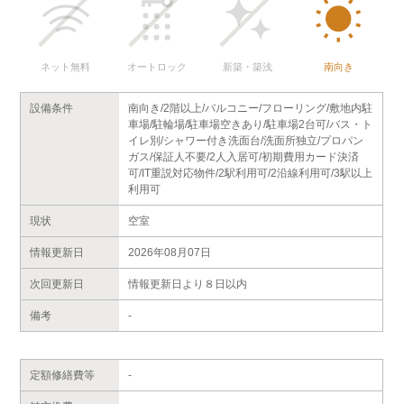
ネット無料
オートロック
新築・築浅
南向き
設備条件
南向き/2階以上/バルコニー/フローリング/敷地内駐
車場/駐輪場/駐車場空きあり/駐車場2台可/バス・ト
イレ別/シャワー付き洗面台/洗面所独立/プロパン
ガス/保証人不要/2人入居可/初期費用カード決済
可/IT重説対応物件/2駅利用可/2沿線利用可/3駅以上
利用可
現状
空室
情報更新日
2026年08月07日
次回更新日
情報更新日より８日以内
備考
-
定額修繕費等
-