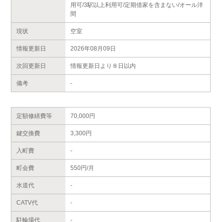
用可/3駅以上利用可/定期借家を含まない/オール洋
間
現状
空室
情報更新日
2026年08月09日
次回更新日
情報更新日より８日以内
備考
-
定額修繕費等
70,000円
鍵交換費
3,300円
入町費
-
町会費
550円/月
水道代
-
CATV代
-
駐輪場代
-