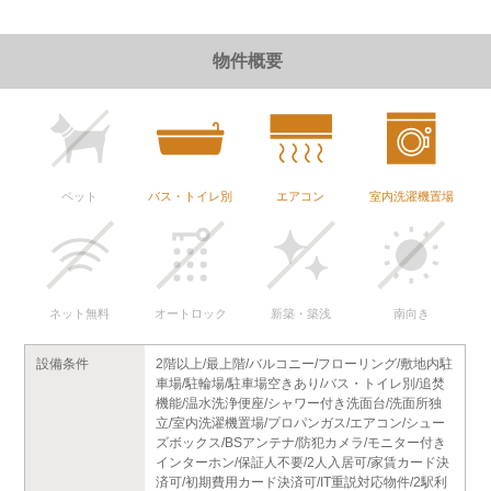
物件概要
ペット
バス・トイレ別
エアコン
室内洗濯機置場
ネット無料
オートロック
新築・築浅
南向き
設備条件
2階以上/最上階/バルコニー/フローリング/敷地内駐
車場/駐輪場/駐車場空きあり/バス・トイレ別/追焚
機能/温水洗浄便座/シャワー付き洗面台/洗面所独
立/室内洗濯機置場/プロパンガス/エアコン/シュー
ズボックス/BSアンテナ/防犯カメラ/モニター付き
インターホン/保証人不要/2人入居可/家賃カード決
済可/初期費用カード決済可/IT重説対応物件/2駅利