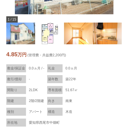
1
/
15
4.85
万円
(管理費・共益費2,200円)
敷金/保証金
0.0ヵ月 / -
礼金
0.0ヵ月
敷引/償却
-
築年数
築22年
間取り
2LDK
専有面積
51.67㎡
階建
2階/2階建
向き
南東
種別
アパート
構造
木造
所在地
愛知県西尾市中畑町