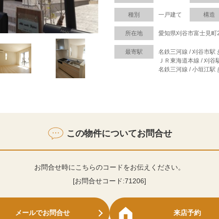
種別
一戸建て
構造
所在地
愛知県刈谷市富士見町
最寄駅
名鉄三河線 / 刈谷市駅 
ＪＲ東海道本線 / 刈谷駅
名鉄三河線 / 小垣江駅 
この物件についてお問合せ
お問合せ時にこちらのコードをお伝えください。
[お問合せコード:
71206
]
メールでお問合せ
来店予約