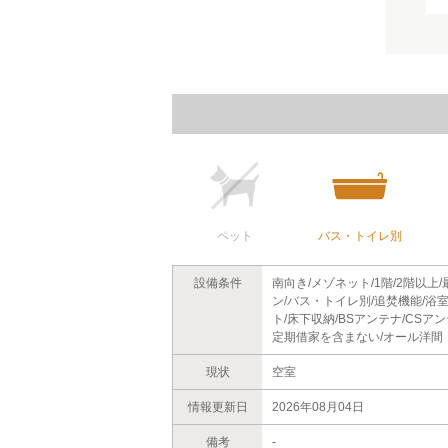
ペット
バス・トイレ別
設備条件
南向き/メゾネット/1階/2階以
ン/バス・トイレ別/追焚機能/浴
ト/床下収納/BSアンテナ/CSア
定期借家を含まない/オール洋間
現状
空室
情報更新日
2026年08月04日
備考
-