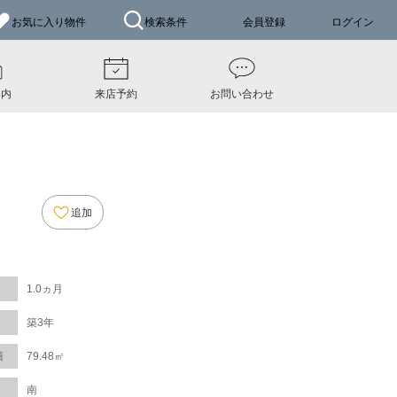
お気に入り
物件
検索条件
会員登録
ログイン
案内
来店予約
お問い合わせ
追加
1.0ヵ月
築3年
積
79.48㎡
南