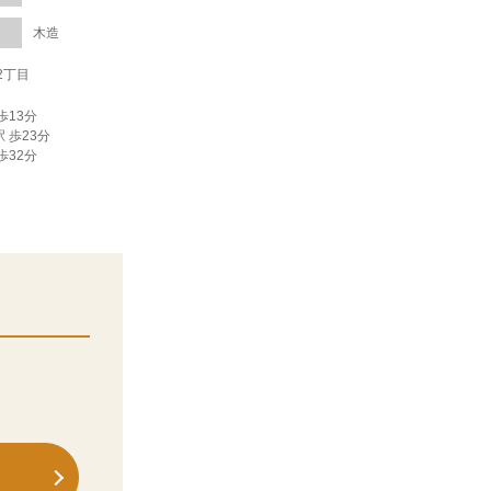
木造
2丁目
歩13分
 歩23分
歩32分