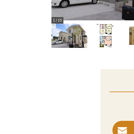
1
/
15