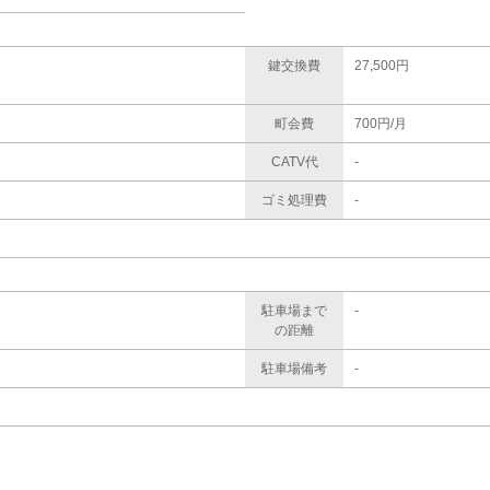
鍵交換費
27,500円
町会費
700円/月
CATV代
-
ゴミ処理費
-
駐車場まで
-
の距離
駐車場備考
-