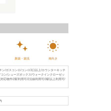
新築・築浅
南向き
ッチン/ガスコンロ/コンロ3口以上/カウンターキッチ
エアコン/シューズボックス/ウォークインクローゼッ
対応物件/2駅利用可/2沿線利用可/3駅以上利用可/
内