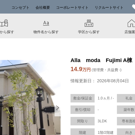
コンセプト
会社概要
コーポレートサイト
リクルートサイト
から探す
物件名から探す
学区から探す
店舗
Alla moda Fujimi A棟
14.9
万円
(管理費・共益費 -)
情報更新日： 2026年08月04日
敷金/保証金
1.0ヵ月 / -
礼金
敷引/償却
-
築年数
間取り
3LDK
専有面
階建
1階/2階建
向き