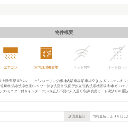
物件概要
エアコン
室内洗濯機置場
ネット無料
オートロック
上/最上階/角部屋/バルコニー/フローリング/敷地内駐車場/駐車場空きあり/システムキ
室乾燥機/温水洗浄便座/シャワー付き洗面台/洗面所独立/室内洗濯機置場/都市ガス/
ンテナ/モニター付きインターホン/保証人不要/2人入居可/初期費用カード決済可/IT重説
次回更新日
情報更新日より８日以