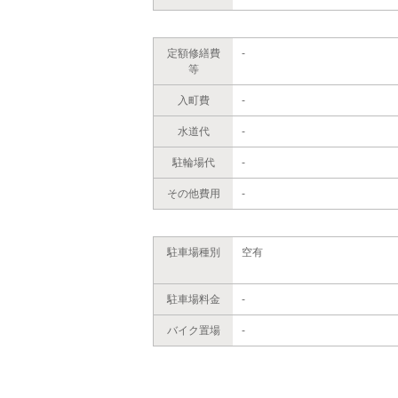
定額修繕費
-
等
入町費
-
水道代
-
駐輪場代
-
その他費用
-
駐車場種別
空有
駐車場料金
-
バイク置場
-