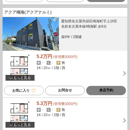
アクア鳴海(アクアナルミ)
愛知県名古屋市緑区鳴海町字上汐田
名鉄名古屋本線/鳴海駅 歩6分
築9年
/
2階建
5.2万円
(管理費3000円)
-
-
無
1K
/ 20㎡
/ 1階
/ 西
もっと見る
お問合せ
来店予約
お気に入り
5.3万円
(管理費3000円)
-
-
無
1K
/ 20㎡
/ 2階
/ 西
もっと見る