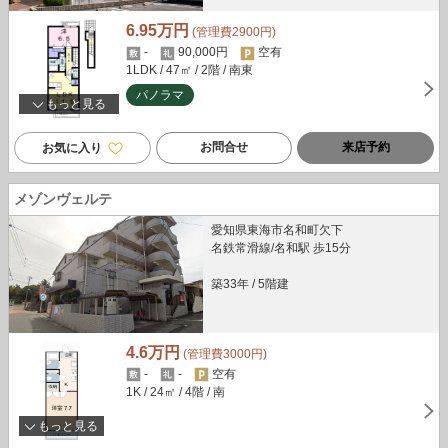
6.95万円
(管理費2900円)
-
90,000円
空有
1LDK
/ 47㎡
/ 2階
/ 南東
パノラマ
もっと見る
お問合せ
来店予約
お気に入り
メゾンヴェルテ
愛知県東海市名和町欠下
名鉄常滑線/名和駅 歩15分
築33年
/
5階建
4.6万円
(管理費3000円)
-
-
空有
1K
/ 24㎡
/ 4階
/ 南
もっと見る