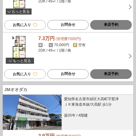
2DK
/ 49㎡
/ 1階
/ 南
もっと見る
お問合せ
来店予約
お気に入り
7.3万円
(管理費7000円)
-
70,000円
空有
2DK
/ 49㎡
/ 1階
/ 南
もっと見る
お問合せ
来店予約
お気に入り
JMオオダカ
愛知県名古屋市緑区大高町字鷲津
ＪＲ東海道本線/大高駅 歩1分
築35年
/
4階建
3.9万円