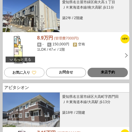
愛知県名古屋市緑区南大高１丁目
ＪＲ東海道本線/南大高駅 歩11分
築2年
/
2階建
8.9万円
(管理費7000円)
-
150,000円
空有
1LDK
/ 47㎡
/ 1階
もっと見る
お問合せ
来店予約
お気に入り
アビタシオン
愛知県名古屋市緑区大高町字西門田
ＪＲ東海道本線/大高駅 歩13分
築18年
/
2階建