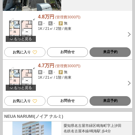
4.8万円
(管理費3000円)
-
-
無
1K
/ 21㎡
/ 2階
/ 南東
もっと見る
お問合せ
来店予約
お気に入り
4.7万円
(管理費3000円)
-
-
無
1K
/ 21㎡
/ 1階
/ 南東
もっと見る
お問合せ
来店予約
お気に入り
NEUA NARUMI(ノイア ナルミ)
愛知県名古屋市緑区鳴海町字上汐田
名鉄名古屋本線/鳴海駅 歩4分