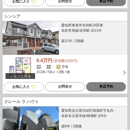
お問合せ
来店予約
お気に入り
シンシア
愛知県東海市名和町汐田東
名鉄常滑線/名和駅 歩13分
築21年
/
2階建
6.4万円
(管理費2200円)
-
-
空有
2LDK
/ 58㎡
/ 2階
/ 南
もっと見る
お問合せ
来店予約
お気に入り
クレール ラ ハウト
愛知県名古屋市緑区鳴海町字丸内
名鉄名古屋本線/鳴海駅 歩9分
築9年
/
2階建