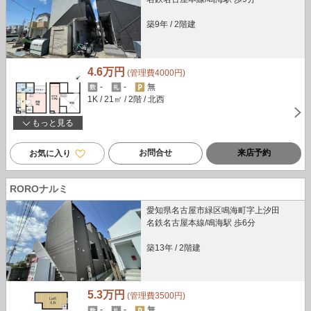
築9年
/
2階建
4.6万円
(管理費4000円)
-
-
無
1K
/ 21㎡
/ 2階
/ 北西
もっと見る
お問合せ
来店予約
お気に入り
ROROナルミ
愛知県名古屋市緑区鳴海町字上汐田
名鉄名古屋本線/鳴海駅 歩6分
築13年
/
2階建
5.3万円
(管理費3500円)
-
-
無