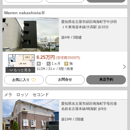
Warren nakashiotaⅢ
愛知県名古屋市緑区鳴海町字中汐田
ＪＲ東海道本線/大高駅 歩10分
築4年
/
3階建
6.25万円
(管理費3500円)
-
1ヵ月
無
1LDK
/ 31㎡
/ 3階
/ 南東
もっと見る
お問合せ
来店予約
お気に入り
メラ ロッソ セコンド
愛知県名古屋市緑区鳴海町字母呂後
名鉄名古屋本線/鳴海駅 歩9分
築19年
/
2階建