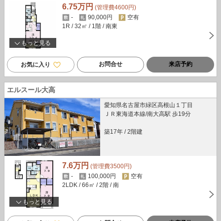
6.75万円
(管理費4600円)
-
90,000円
空有
1R
/ 32㎡
/ 1階
/ 南東
もっと見る
お問合せ
来店予約
お気に入り
エルスール大高
愛知県名古屋市緑区高根山１丁目
ＪＲ東海道本線/南大高駅 歩19分
築17年
/
2階建
7.6万円
(管理費3500円)
-
100,000円
空有
2LDK
/ 66㎡
/ 2階
/ 南
もっと見る