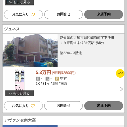
もっと見る
お問合せ
来店予約
お気に入り
ジュネス
愛知県名古屋市緑区鳴海町字下汐田
ＪＲ東海道本線/大高駅 歩6分
築22年
/
3階建
5.3万円
(管理費2800円)
-
-
空有
1K
/ 31㎡
/ 2階
/ 南西
もっと見る
お問合せ
来店予約
お気に入り
アヴァンセ南大高