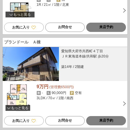
1R
/ 21㎡
/ 1階
/ 北東
もっと見る
お問合せ
来店予約
お気に入り
プランドール Ａ棟
愛知県大府市共西町４丁目
ＪＲ東海道本線/共和駅 歩20分
築14年
/
2階建
9万円
(管理費6500円)
-
90,000円
空有
3LDK
/ 70㎡
/ 1階
/ 南西
もっと見る
お問合せ
来店予約
お気に入り