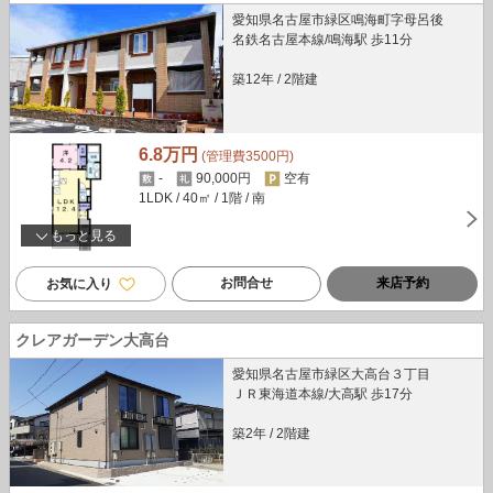
愛知県名古屋市緑区鳴海町字母呂後
名鉄名古屋本線/鳴海駅 歩11分
築12年
/
2階建
6.8万円
(管理費3500円)
-
90,000円
空有
1LDK
/ 40㎡
/ 1階
/ 南
もっと見る
お問合せ
来店予約
お気に入り
クレアガーデン大高台
愛知県名古屋市緑区大高台３丁目
ＪＲ東海道本線/大高駅 歩17分
築2年
/
2階建