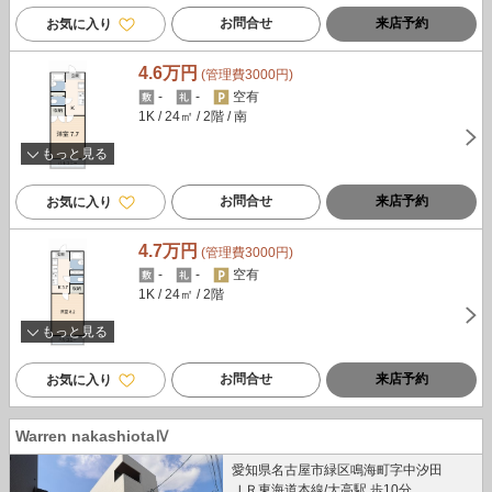
お問合せ
来店予約
お気に入り
4.6万円
(管理費3000円)
-
-
空有
1K
/ 24㎡
/ 2階
/ 南
もっと見る
お問合せ
来店予約
お気に入り
4.7万円
(管理費3000円)
-
-
空有
1K
/ 24㎡
/ 2階
もっと見る
お問合せ
来店予約
お気に入り
Warren nakashiotaⅣ
愛知県名古屋市緑区鳴海町字中汐田
ＪＲ東海道本線/大高駅 歩10分