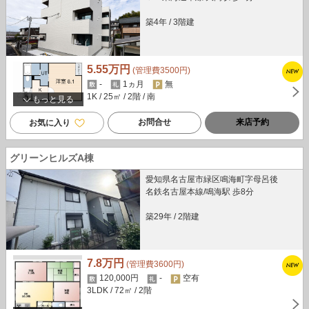
築4年
/
3階建
5.55万円
(管理費3500円)
-
1ヵ月
無
1K
/ 25㎡
/ 2階
/ 南
もっと見る
お問合せ
来店予約
お気に入り
グリーンヒルズA棟
愛知県名古屋市緑区鳴海町字母呂後
名鉄名古屋本線/鳴海駅 歩8分
築29年
/
2階建
7.8万円
(管理費3600円)
120,000円
-
空有
3LDK
/ 72㎡
/ 2階