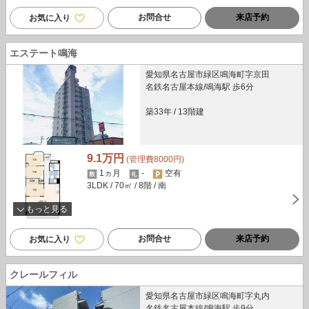
お問合せ
来店予約
お気に入り
エステート鳴海
愛知県名古屋市緑区鳴海町字京田
名鉄名古屋本線/鳴海駅 歩6分
築33年
/
13階建
9.1万円
(管理費8000円)
1ヵ月
-
空有
3LDK
/ 70㎡
/ 8階
/ 南
もっと見る
お問合せ
来店予約
お気に入り
クレールフィル
愛知県名古屋市緑区鳴海町字丸内
名鉄名古屋本線/鳴海駅 歩9分