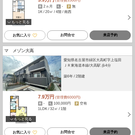
(管理費3500円)
2ヵ月
-
無
1K
/ 20㎡
/ 4階
/ 南西
もっと見る
お問合せ
来店予約
お気に入り
マ メゾン大高
愛知県名古屋市緑区大高町字上塩田
ＪＲ東海道本線/大高駅 歩4分
築6年
/
2階建
7.9万円
(管理費6000円)
-
100,000円
空有
1LDK
/ 32㎡
/ 1階
もっと見る
お問合せ
来店予約
お気に入り