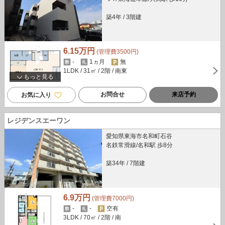
築4年
/
3階建
6.15万円
(管理費3500円)
-
1ヵ月
無
1LDK
/ 31㎡
/ 2階
/ 南東
もっと見る
お問合せ
来店予約
お気に入り
レジデンスエーワン
愛知県東海市名和町石谷
名鉄常滑線/名和駅 歩8分
築34年
/
7階建
6.9万円
(管理費7000円)
-
-
空有
3LDK
/ 70㎡
/ 2階
/ 南