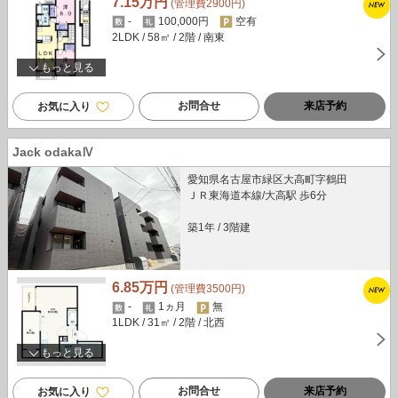
7.15万円
(管理費2900円)
-
100,000円
空有
2LDK
/ 58㎡
/ 2階
/ 南東
もっと見る
お問合せ
来店予約
お気に入り
Jack odakaⅣ
愛知県名古屋市緑区大高町字鶴田
ＪＲ東海道本線/大高駅 歩6分
築1年
/
3階建
6.85万円
(管理費3500円)
-
1ヵ月
無
1LDK
/ 31㎡
/ 2階
/ 北西
もっと見る
お問合せ
来店予約
お気に入り