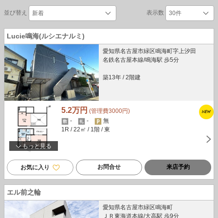
並び替え
表示数
Lucie鳴海(ルシエナルミ)
愛知県名古屋市緑区鳴海町字上汐田
名鉄名古屋本線/鳴海駅 歩5分
築13年
/
2階建
5.2万円
(管理費3000円)
-
-
無
1R
/ 22㎡
/ 1階
/ 東
もっと見る
お問合せ
来店予約
お気に入り
エル前之輪
愛知県名古屋市緑区鳴海町
ＪＲ東海道本線/大高駅 歩9分