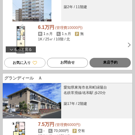
築2年
/
11階建
6.1万円
(管理費10000円)
1ヵ月
1ヵ月
無
1K
/ 25㎡
/ 10階
/ 北
もっと見る
お問合せ
来店予約
お気に入り
グランディール Ａ
愛知県東海市名和町緑陽台
名鉄常滑線/名和駅 歩20分
築17年
/
2階建
7.5万円
(管理費6000円)
-
70,000円
空有