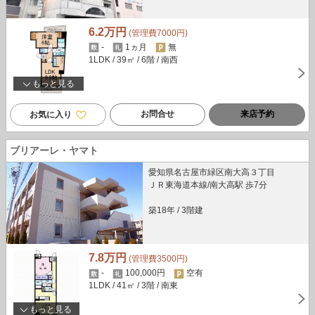
6.2万円
(管理費7000円)
-
1ヵ月
無
1LDK
/ 39㎡
/ 6階
/ 南西
もっと見る
お問合せ
来店予約
お気に入り
ブリアーレ・ヤマト
愛知県名古屋市緑区南大高３丁目
ＪＲ東海道本線/南大高駅 歩7分
築18年
/
3階建
7.8万円
(管理費3500円)
-
100,000円
空有
1LDK
/ 41㎡
/ 3階
/ 南東
もっと見る