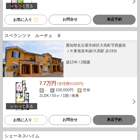
もっと見る
お問合せ
来店予約
お気に入り
スペランツァ ルーチェ Ｂ
愛知県名古屋市緑区大高町字西森前
ＪＲ東海道本線/大高駅 歩19分
築15年
/
2階建
7.7万円
(管理費4100円)
-
100,000円
空有
2LDK
/ 55㎡
/ 1階
/ 南東
もっと見る
お問合せ
来店予約
お気に入り
シェーネスハイム