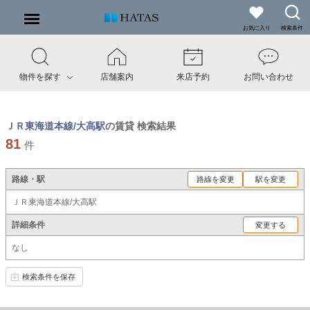
お気に入り
検索条件
物件を探す
店舗案内
来店予約
お問い合わせ
ＪＲ東海道本線/大高駅
の賃貸 検索結果
81
件
路線・駅
路線を変更
駅を変更
ＪＲ東海道本線/大高駅
詳細条件
変更する
なし
検索条件を保存