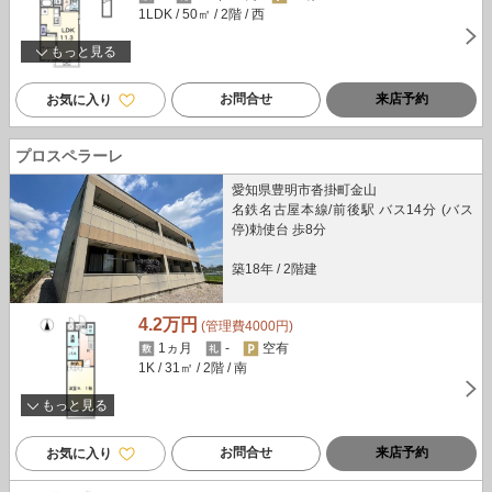
1LDK
/ 50㎡
/ 2階
/ 西
もっと見る
お問合せ
来店予約
お気に入り
プロスペラーレ
愛知県豊明市沓掛町金山
名鉄名古屋本線/前後駅 バス14分 (バス
停)勅使台 歩8分
築18年
/
2階建
4.2万円
(管理費4000円)
1ヵ月
-
空有
1K
/ 31㎡
/ 2階
/ 南
もっと見る
お問合せ
来店予約
お気に入り