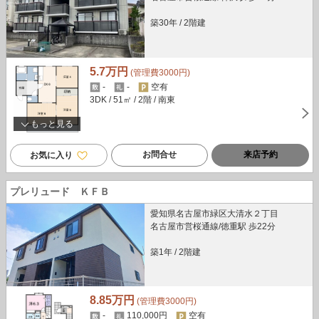
築30年
/
2階建
5.7万円
(管理費3000円)
-
-
空有
3DK
/ 51㎡
/ 2階
/ 南東
もっと見る
お問合せ
来店予約
お気に入り
プレリュード ＫＦＢ
愛知県名古屋市緑区大清水２丁目
名古屋市営桜通線/徳重駅 歩22分
築1年
/
2階建
8.85万円
(管理費3000円)
-
110,000円
空有