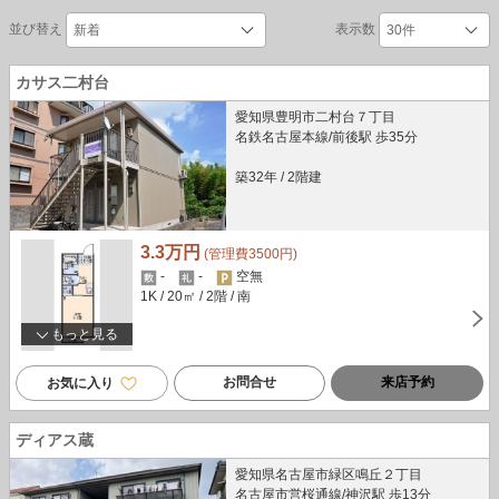
並び替え
表示数
カサス二村台
愛知県豊明市二村台７丁目
名鉄名古屋本線/前後駅 歩35分
築32年
/
2階建
3.3万円
(管理費3500円)
-
-
空無
1K
/ 20㎡
/ 2階
/ 南
もっと見る
お問合せ
来店予約
お気に入り
ディアス蔵
愛知県名古屋市緑区鳴丘２丁目
名古屋市営桜通線/神沢駅 歩13分